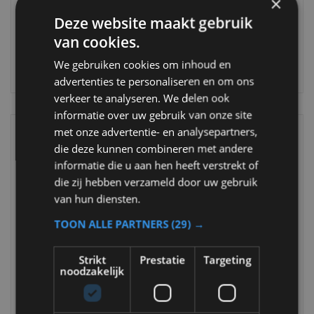
×
Contact opnemen
Deze website maakt gebruik
Hier vind u diverse mogelijkheden om contact met
van cookies.
ons op te nemen
We gebruiken cookies om inhoud en
advertenties te personaliseren en om ons
verkeer te analyseren. We delen ook
informatie over uw gebruik van onze site
met onze advertentie- en analysepartners,
die deze kunnen combineren met andere
informatie die u aan hen heeft verstrekt of
die zij hebben verzameld door uw gebruik
van hun diensten.
TOON ALLE PARTNERS
(29) →
Afspraak maken
Strikt
Prestatie
Targeting
Toegang tot de online agenda. U kunt direct zien
noodzakelijk
wanneer we ruimte hebben om u te helpen. U
kunt evt direct een afspraak inplannen. Bij spoed