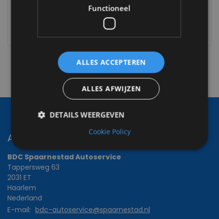
graag contact telefonisch contact opnemen of
Functioneel
een Whatsapp bericht sturen
ALLES ACCEPTEREN
ALLES AFWIJZEN
DETAILS WEERGEVEN
Cookie Policy
Adres & Contact
BDC Spaarnestad Autoservice
Tappersweg 63
2031 ET
Haarlem
Nederland
E-mail:
bdc-autoservice@spaarnestad.nl