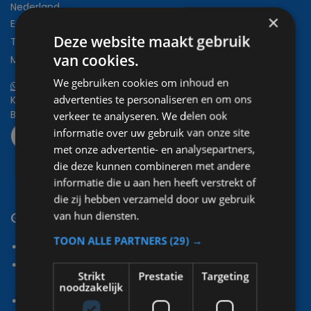
Nederland
×
E-mail:
bdc-autoservice@spaarnestad.nl
Deze website maakt gebruik
Tel:
023-2050976
van cookies.
Mob:
+31645749665
We gebruiken cookies om inhoud en
Stuur ons een Whatsapp bericht
advertenties te personaliseren en om ons
KvK:
34061277
BTW nr:
NL805937249B01
verkeer te analyseren. We delen ook
informatie over uw gebruik van onze site
met onze advertentie- en analysepartners,
die deze kunnen combineren met andere
informatie die u aan hen heeft verstrekt of
die zij hebben verzameld door uw gebruik
Garantie
van hun diensten.
TOON ALLE PARTNERS
(29) →
Alles onder één dak voor uw gemak
Bij onderhoud en reparatie behoudt u de
Strikt
Prestatie
Targeting
fabrieksgarantie
noodzakelijk
U heeft geen onverwachte kosten