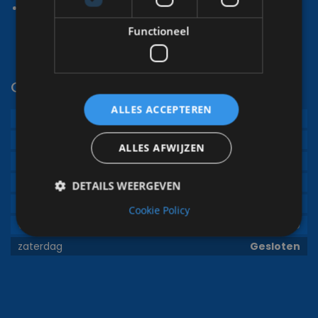
Wij garanderen u kwaliteit
Functioneel
Openingstijden
ALLES ACCEPTEREN
zondag
Gesloten
maandag
08:00
-
17:00
ALLES AFWIJZEN
dinsdag
08:00
-
17:00
woensdag
08:00
-
17:00
DETAILS WEERGEVEN
donderdag
08:00
-
17:00
Cookie Policy
vrijdag
08:00
-
17:00
zaterdag
Gesloten